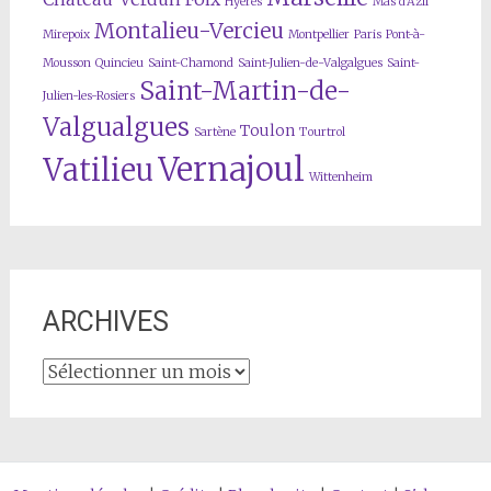
Hyères
Mas d'Azil
AD Isère, 9NUM/AC526/3, p.81, année 1869,
Montalieu-Vercieu
acte n°9
Mirepoix
Montpellier
Paris
Pont-à-
Mousson
Quincieu
Saint-Chamond
Saint-Julien-de-Valgalgues
Saint-
Saint-Martin-de-
Julien-les-Rosiers
Valgualgues
Toulon
Sartène
Tourtrol
Vernajoul
Vatilieu
Wittenheim
ARCHIVES
ARCHIVES