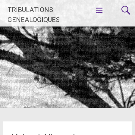
Aller
TRIBULATIONS
au
contenu
GENEALOGIQUES
principal