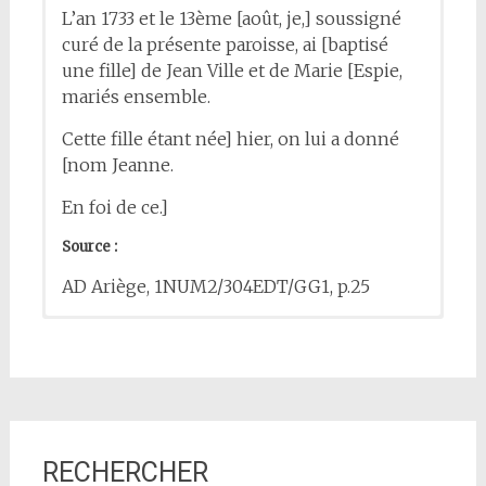
L’an 1733 et le 13ème [août, je,] soussigné
curé de la présente paroisse, ai [baptisé
une fille] de Jean Ville et de Marie [Espie,
mariés ensemble.
Cette fille étant née] hier, on lui a donné
[nom Jeanne.
En foi de ce.]
Source :
AD Ariège, 1NUM2/304EDT/GG1, p.25
Acte de
Acte de
mariage
décès
de Jeanne VILLE (
de Jeanne VILLE (
7 décembre 1803
20 octobre
1767
–
–
Tourtrol
Mirepoix
)
)
Texte :
Texte :
L’an 1767 et le 20ème jour du mois
33.
d’octobre, après avoir publié pendant trois
Jeanne Ville.
RECHERCHER
dimanches consécutifs à la messe de