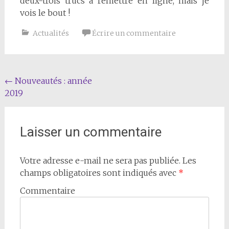
deux-trois trucs à remettre en ligne, mais je
vois le bout !
Actualités
Écrire un commentaire
Navigation
←
Nouveautés : année
2019
de
l'article
Laisser un commentaire
Votre adresse e-mail ne sera pas publiée.
Les
champs obligatoires sont indiqués avec
*
Commentaire