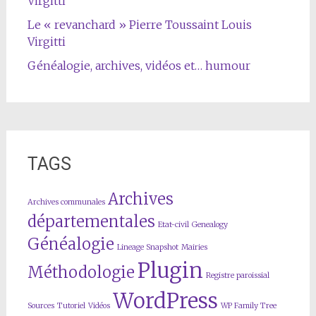
Virgitti
Le « revanchard » Pierre Toussaint Louis
Virgitti
Généalogie, archives, vidéos et… humour
TAGS
Archives
Archives communales
départementales
Etat-civil
Genealogy
Généalogie
Lineage Snapshot
Mairies
Plugin
Méthodologie
Registre paroissial
WordPress
Sources
Tutoriel
Vidéos
WP Family Tree