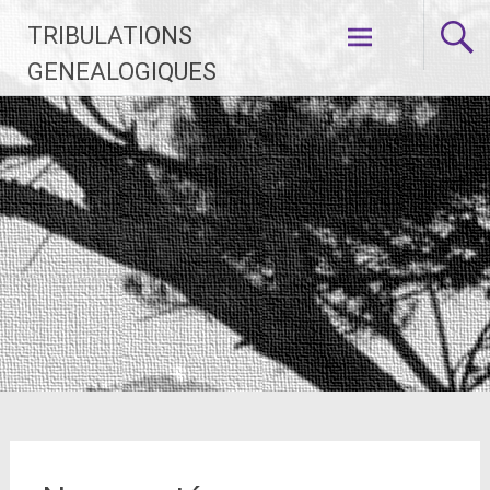
Aller
TRIBULATIONS
au
contenu
GENEALOGIQUES
principal