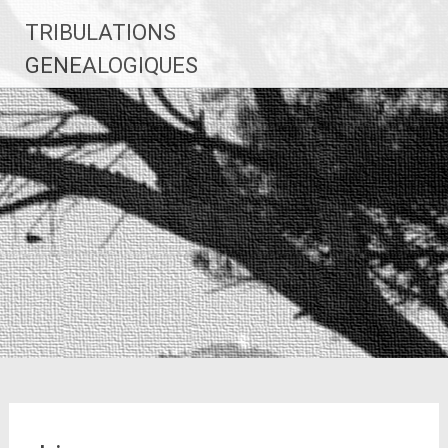
Aller
TRIBULATIONS
au
contenu
GENEALOGIQUES
principal