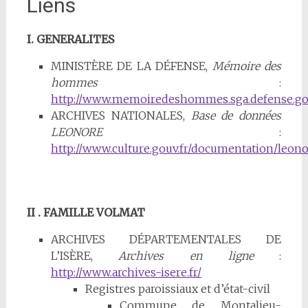
Liens
I. GENERALITES
MINISTÈRE DE LA DÉFENSE,
Mémoire des
hommes
:
http://www.memoiredeshommes.sga.defense.gou
ARCHIVES NATIONALES,
Base de données
LEONORE
:
http://www.culture.gouv.fr/documentation/leon
II . FAMILLE VOLMAT
ARCHIVES DÉPARTEMENTALES DE
L’ISÈRE,
Archives en ligne
:
http://www.archives-isere.fr/
Registres paroissiaux et d’état-civil
Commune de Montalieu-