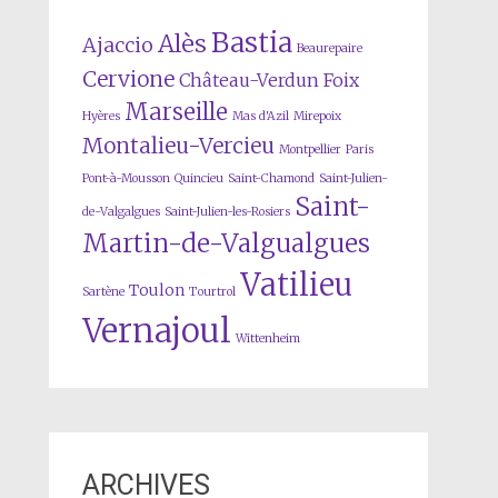
Bastia
Alès
Ajaccio
Beaurepaire
Cervione
Château-Verdun
Foix
Marseille
Hyères
Mas d'Azil
Mirepoix
Montalieu-Vercieu
Montpellier
Paris
Pont-à-Mousson
Quincieu
Saint-Chamond
Saint-Julien-
Saint-
de-Valgalgues
Saint-Julien-les-Rosiers
Martin-de-Valgualgues
Vatilieu
Toulon
Sartène
Tourtrol
Vernajoul
Wittenheim
ARCHIVES