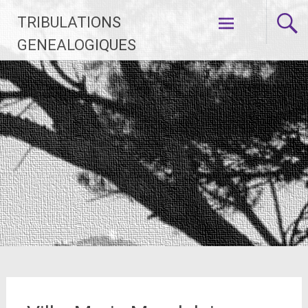
Aller
TRIBULATIONS
au
contenu
GENEALOGIQUES
principal