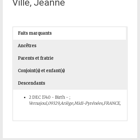
Ville, Jeanne
Faits marquants
Ancêtres
Parents et fratrie
Conjoint(s) et enfant(s)
Descendants
2 DEC 1740 - Birth - ;
Vernajoul,09329,Ariège,Midi-Pyrénées,FRANCE,
Jean VILLE
PARENTS (
M
)
Jean VILLE
-
30 AUG 1751
ABT
Naissance