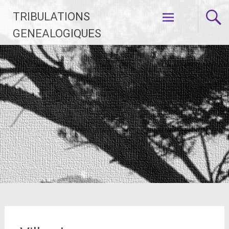
Aller
TRIBULATIONS
au
contenu
GENEALOGIQUES
principal